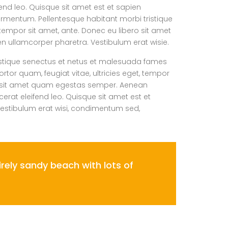
end leo. Quisque sit amet est et sapien
ermentum. Pellentesque habitant morbi tristique
tempor sit amet, ante. Donec eu libero sit amet
en ullamcorper pharetra. Vestibulum erat wisie.
istique senectus et netus et malesuada fames
rtor quam, feugiat vitae, ultricies eget, tempor
ro sit amet quam egestas semper. Aenean
acerat eleifend leo. Quisque sit amet est et
estibulum erat wisi, condimentum sed,
rely sandy beach with lots of