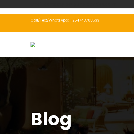
Email: contact@perigonproperties.co.ke
Call/Text/WhatsApp: +254743768533
Blog