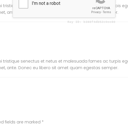
 tristique senectus et netus et malesuada fames ac turpis ege
 amet, ante. Donec eu libero sit amet quam egestas semper.
 tristique senectus et netus et malesuada fames ac turpis ege
 amet, ante. Donec eu libero sit amet quam egestas semper.
ed fields are marked
*