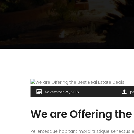
November 29, 2016
p
We are Offering the
Pellentesque habitant morbi tristique senectus e