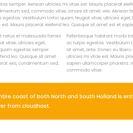
s semper. Aenean ultricies mi vitae est. Mauris placerat eleif
dimentum sed, commodo vitae, ornare sit amet, wisi. Aenean f
gestas. Vestibulum tortor quam, feugiat vitae, ultricies eget, 
st. Mauris placerat eleifend leo. Quisque sit amet est et sapi
 et netus et malesuada fames
Pellentesque habitant morbi tr
 vitae, ultricies eget,
ac turpis egestas. Vestibulum to
et quam egestas semper.
sit amet, ante. Donec eu libe
eifend leo. Quisque sit amet
ultricies mi vitae est. Mauris pl
erat wisi, condimentum sed,
sapien ullamcorper pharetra. V
commodo vitae.
ire coast of both North and South Holland is enti
ver from cloudhost.