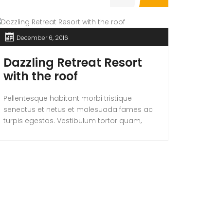
December 6, 2016
Dec
Dazzling Retreat Resort
Ind
with the roof
wit
Pellentesque habitant morbi tristique
Pellent
senectus et netus et malesuada fames ac
senect
turpis egestas. Vestibulum tortor quam,
turpis 
feugiat vitae, ultricies eget, tempor sit amet,
feugiat
ante. Donec eu libero sit amet quam
ante. 
egestas semper. Aenean ultricies mi vitae
egesta
est. Mauris placerat eleifend leo. Quisque sit
est. Ma
amet est et sapien ullamcorper pharetra.
amet e
Vestibulum erat wisi, condimentum sed,
Vestib
commodo […]
commo