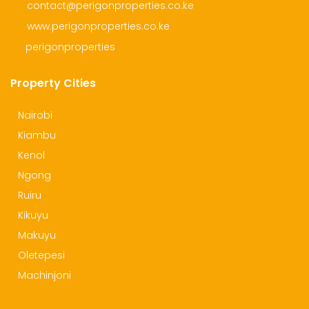
contact@perigonproperties.co.ke
www.perigonproperties.co.ke
perigonproperties
Property Cities
Nairobi
Kiambu
Kenol
Ngong
Ruiru
Kikuyu
Makuyu
Oletepesi
Machinjoni