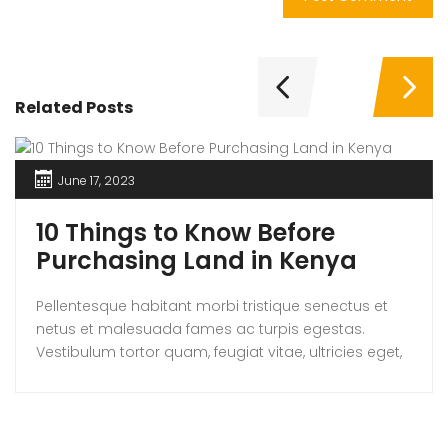
Related Posts
June 17, 2023
10 Things to Know Before
Purchasing Land in Kenya
Pellentesque habitant morbi tristique senectus et
netus et malesuada fames ac turpis egestas.
Vestibulum tortor quam, feugiat vitae, ultricies eget,
tempor sit amet, ante. Donec eu libero sit amet
quam egestas semper. Aenean ultricies mi vitae
est. Mauris placerat eleifend leo.